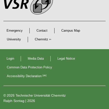
o
k
s
t
s
s
e
r
A
r
Emergency
Contact
Campus Map
t
i
University
Chemnitz
c
D
l
e
Login
Media Data
Legal Notice
c
e
l
Common Data Protection Policy
a
s
r
[de]
Accessibility Declaration
a
t
i
o
n
© 2026 Technische Universität Chemnitz
s
Ralph Sontag
| 2026