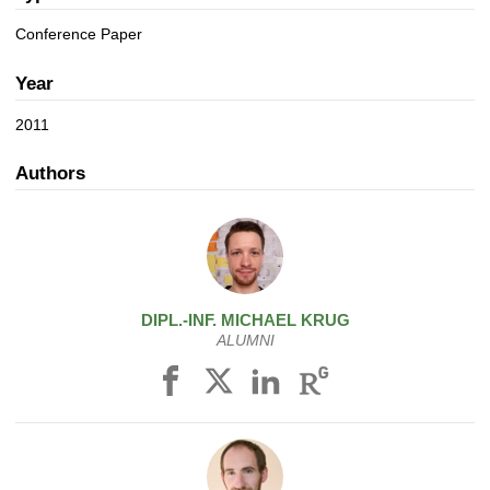
a
n
t
Conference Paper
i
o
Year
n
2011
Authors
DIPL.-INF.
MICHAEL
KRUG
ALUMNI