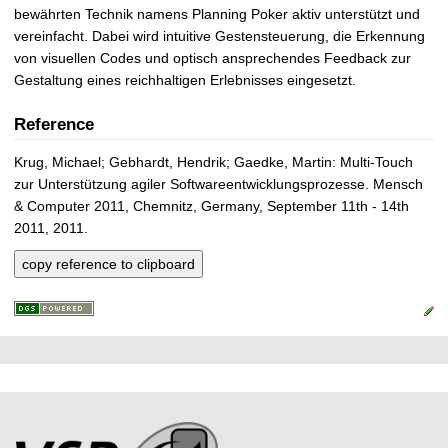
bewährten Technik namens Planning Poker aktiv unterstützt und
vereinfacht. Dabei wird intuitive Gestensteuerung, die Erkennung
von visuellen Codes und optisch ansprechendes Feedback zur
Gestaltung eines reichhaltigen Erlebnisses eingesetzt.
Reference
Krug, Michael; Gebhardt, Hendrik; Gaedke, Martin: Multi-Touch
zur Unterstützung agiler Softwareentwicklungsprozesse. Mensch
& Computer 2011, Chemnitz, Germany, September 11th - 14th
2011, 2011.
copy reference to clipboard
P
L
F
r
i
o
e
n